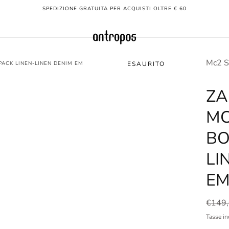
SPEDIZIONE GRATUITA PER ACQUISTI OLTRE € 60
Mc2 S
ACK LINEN-LINEN DENIM EM
ESAURITO
ZA
MC
BO
LI
EM
Prezz
€149
norma
Tasse in