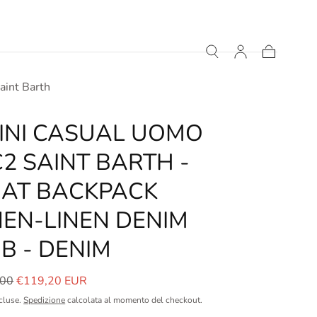
Carrello
aint Barth
INI CASUAL UOMO
2 SAINT BARTH -
AT BACKPACK
NEN-LINEN DENIM
B - DENIM
o
Prezzo
,00
€119,20 EUR
le
in
cluse.
Spedizione
calcolata al momento del checkout.
saldo