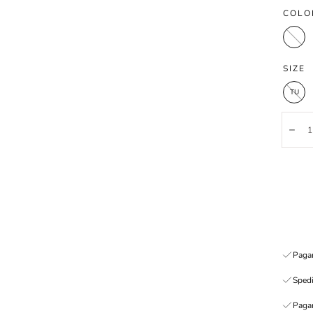
COLO
Denim
SIZE
TU
Quanti
Dim
Pagam
Spedi
Pagam