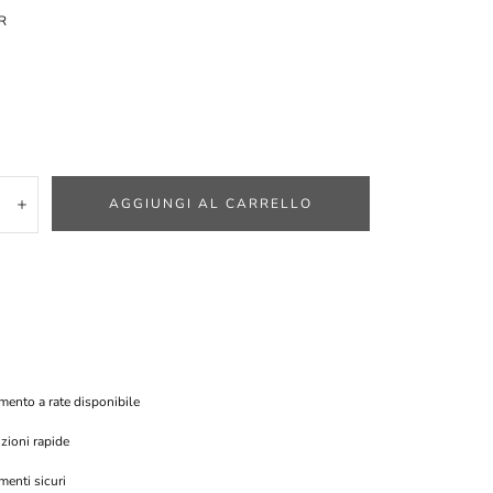
R
tà:
AGGIUNGI AL CARRELLO
inuisci
Aumenta
ento a rate disponibile
zioni rapide
enti sicuri