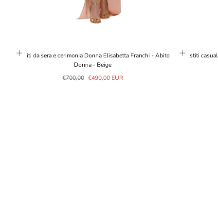
Beige
Verde
Vestiti da sera e cerimonia Donna Elisabetta Franchi - Abito
Vestiti casua
Donna - Beige
Prezzo
Prezzo
€700,00
€490,00 EUR
normale
in
saldo