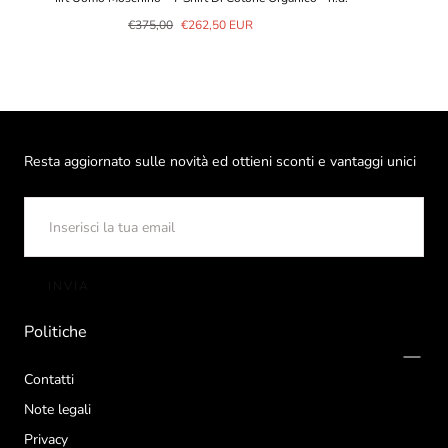
Prezzo
Prezzo
€375,00
€262,50 EUR
normale
in
saldo
Resta aggiornato sulle novità ed ottieni sconti e vantaggi unici
EMAIL
INVIA
Politiche
Contatti
Note legali
Privacy