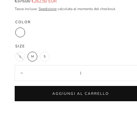
Prezzo
Prezzo
€375,00
€262,50 EUR
normale
in
Tasse incluse.
Spedizione
calcolata al momento del checkout.
saldo
COLOR
n.d.
SIZE
L
M
S
Quantità:
Diminuisci
AGGIUNGI AL CARRELLO