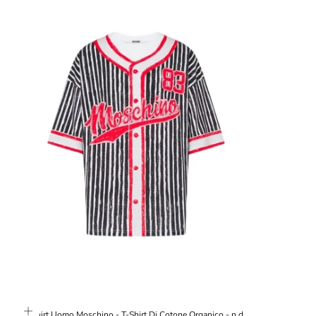
T-shirt Uomo Moschino - T-Shirt Di Cotone Organico - n.d.