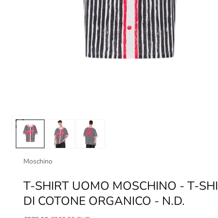
Apri
media
0
in
Moschino
modale
T-SHIRT UOMO MOSCHINO - T-SH
DI COTONE ORGANICO - N.D.