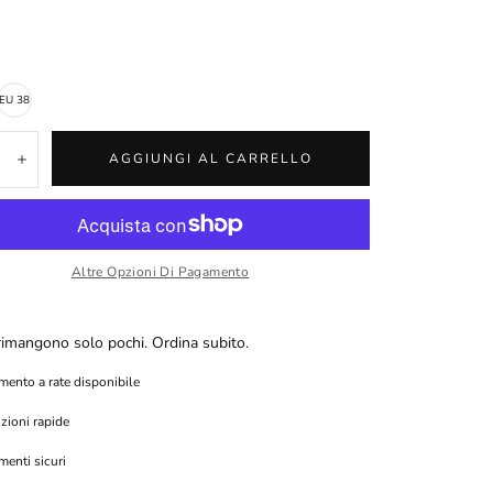
EU 38
tà:
AGGIUNGI AL CARRELLO
inuisci
Aumenta
Altre Opzioni Di Pagamento
rimangono solo pochi. Ordina subito.
ento a rate disponibile
zioni rapide
enti sicuri