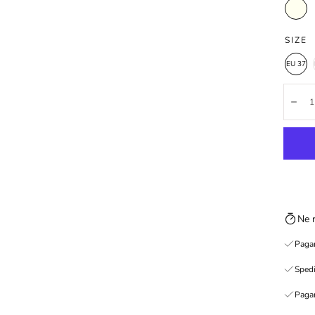
Avorio
SIZE
EU 37
Quanti
Dim
Ne 
Pagam
Spedi
Pagam