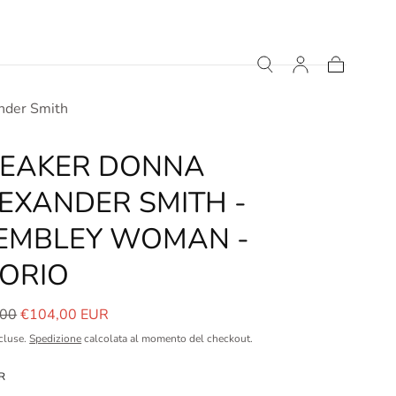
Carrello
nder Smith
EAKER DONNA
EXANDER SMITH -
MBLEY WOMAN -
ORIO
o
Prezzo
,00
€104,00 EUR
le
in
cluse.
Spedizione
calcolata al momento del checkout.
saldo
R