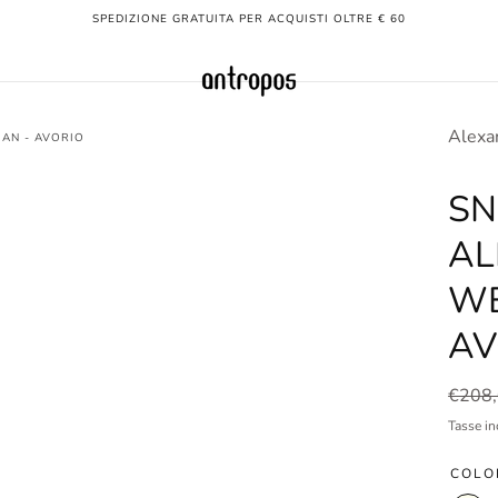
SPEDIZIONE GRATUITA PER ACQUISTI OLTRE € 60
Alexa
AN - AVORIO
SN
AL
WE
AV
Prezz
€208
norma
Tasse in
COLO