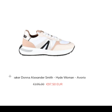
Sneaker Donna Alexander Smith - Hyde Woman - Avorio
Prezzo
Prezzo
€195,00
€97,50 EUR
normale
in
saldo