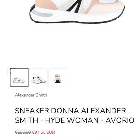
Apri
media
0
in
Alexander Smith
modale
SNEAKER DONNA ALEXANDER
SMITH - HYDE WOMAN - AVORIO
Prezzo
Prezzo
€195,00
€97,50 EUR
normale
in