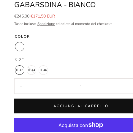
GABARSDINA - BIANCO
Prezzo
Prezzo
€245,00
€171,50 EUR
normale
in
Tasse incluse.
Spedizione
calcolata al momento del checkout.
saldo
COLOR
Bianco
SIZE
IT 42
IT 44
IT 46
Quantità:
Diminuisci
AGGIUNGI AL CARRELLO