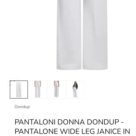
Apri
media
0
in
Dondup
modale
PANTALONI DONNA DONDUP -
PANTALONE WIDE LEG JANICE IN