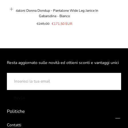
Pantaloni Donna Dondup - Pantalone Wide Leg Janice In
Gabarsdina - Bianco
Prezzo
Prezzo
€245,00
€171,50 EUR
normale
in
saldo
Resta aggiornato sulle novità ed ottieni sconti e vantaggi unici
EMAIL
INVIA
Politiche
Contatti