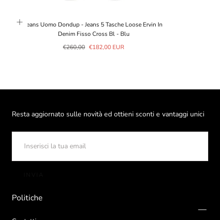
Jeans Uomo Dondup - Jeans 5 Tasche Loose Ervin In
Denim Fisso Cross Bl - Blu
Prezzo
Prezzo
€260,00
€182,00 EUR
normale
in
saldo
Resta aggiornato sulle novità ed ottieni sconti e vantaggi unici
EMAIL
INVIA
Politiche