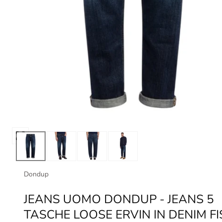
Apri
media
0
in
Dondup
modale
JEANS UOMO DONDUP - JEANS 5
TASCHE LOOSE ERVIN IN DENIM F