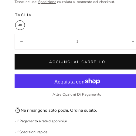
normale
in
Tasse incluse.
Spedizione
calcolata al momento del checkout.
saldo
TAGLIA
40
Quantità:
Diminuisci
A
AGGIUNGI AL CARRELLO
Altre Opzioni Di Pagamento
Ne rimangono solo pochi. Ordina subito.
Pagamento a rate disponibile
Spedizioni rapide