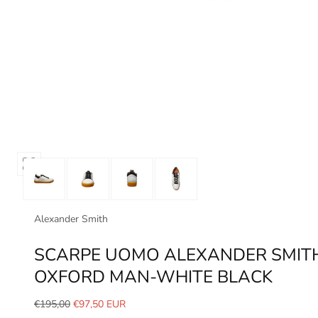
Apri
media
0
in
Alexander Smith
modale
SCARPE UOMO ALEXANDER SMIT
OXFORD MAN-WHITE BLACK
Prezzo
Prezzo
€195,00
€97,50 EUR