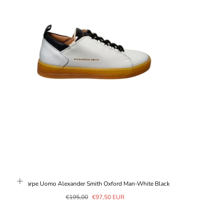
Scarpe Uomo Alexander Smith Oxford Man-White Black
Prezzo
Prezzo
€195,00
€97,50 EUR
normale
in
saldo