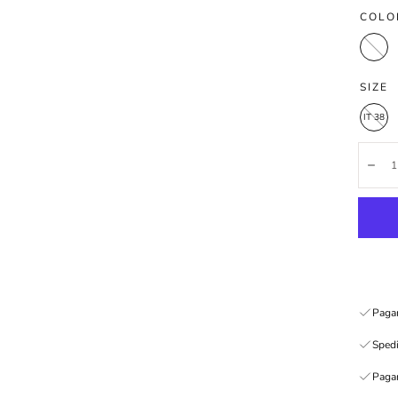
COLO
Bianco
SIZE
IT 38
Quanti
Dim
Pagam
Spedi
Pagam