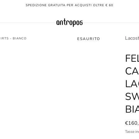
SPEDIZIONE GRATUITA PER ACQUISTI OLTRE € 60
Lacos
IRTS - BIANCO
ESAURITO
FE
CA
LA
SW
BI
Prezz
€160
norma
Tasse in