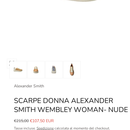
Apri
media
0
in
Alexander Smith
modale
SCARPE DONNA ALEXANDER
SMITH WEMBLEY WOMAN- NUDE
Prezzo
Prezzo
€215,00
€107,50 EUR
normale
in
Tasse incluse.
Spedizione
calcolata al momento del checkout.