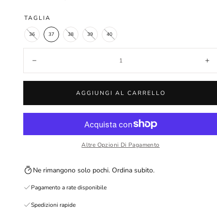
saldo
TAGLIA
36
37
38
39
40
Quantità:
Diminuisci
Au
AGGIUNGI AL CARRELLO
Altre Opzioni Di Pagamento
Ne rimangono solo pochi. Ordina subito.
Pagamento a rate disponibile
Spedizioni rapide