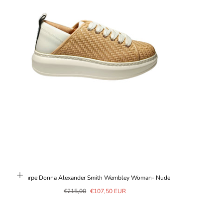
Scarpe Donna Alexander Smith Wembley Woman- Nude
Prezzo
Prezzo
€215,00
€107,50 EUR
normale
in
saldo