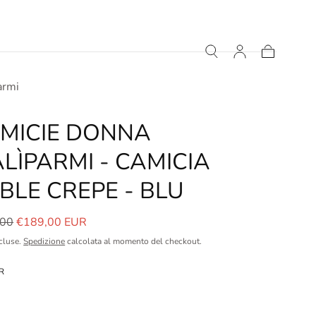
Carrello
armi
MICIE DONNA
LÌPARMI - CAMICIA
BLE CREPE - BLU
o
Prezzo
,00
€189,00 EUR
le
in
cluse.
Spedizione
calcolata al momento del checkout.
saldo
R