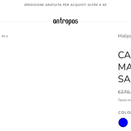
SPEDIZIONE GRATUITA PER ACQUISTI OLTRE € 60
Malìp
- BLU
CA
MA
SA
Prezz
€270
norma
Tasse in
COLO
Blu