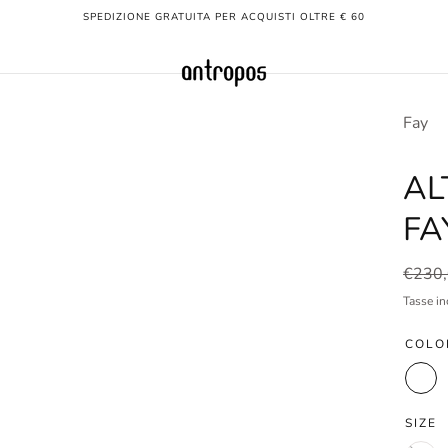
SPEDIZIONE GRATUITA PER ACQUISTI OLTRE € 60
Fay
AL
FA
Prezz
€230
norma
Tasse in
COLO
n.d.
SIZE