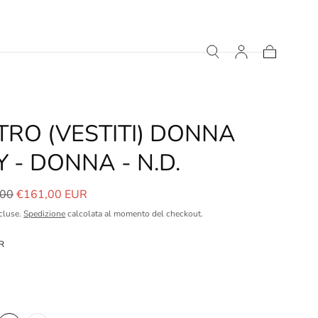
Carrello
TRO (VESTITI) DONNA
Y - DONNA - N.D.
o
Prezzo
,00
€161,00 EUR
le
in
cluse.
Spedizione
calcolata al momento del checkout.
saldo
R