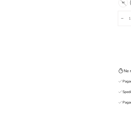
M
Quanti
Dim
Ne 
Pagam
Spedi
Pagam