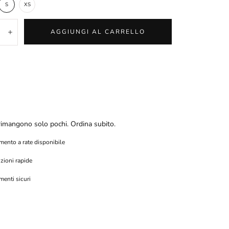
S
XS
tà:
AGGIUNGI AL CARRELLO
inuisci
Aumenta
rimangono solo pochi. Ordina subito.
ento a rate disponibile
zioni rapide
enti sicuri