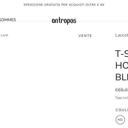
SPEDIZIONE GRATUITA PER ACQUISTI OLTRE € 60
 SOMMES
Lacos
CLAIR
VENTE
T-
HO
BL
Prix
€65,
réguli
Taxe inc
COUL
N.D.