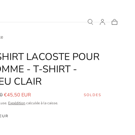
Panier
te
SHIRT LACOSTE POUR
MME - T-SHIRT -
EU CLAIR
Prix
00
€45,50 EUR
SOLDES
er
de
luse.
Expédition
calculée à la caisse.
vente
EUR