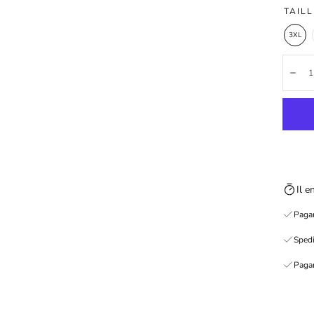
TAILL
3XL
Quanti
Dim
Il 
Pagam
Spedi
Pagam