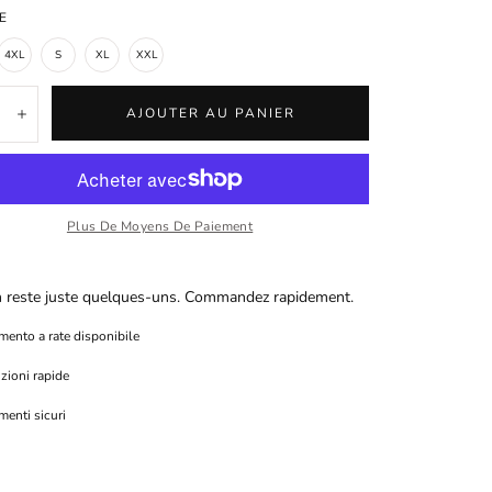
E
4XL
S
XL
XXL
té:
AJOUTER AU PANIER
inuer
Augmenter
Plus De Moyens De Paiement
en reste juste quelques-uns. Commandez rapidement.
ento a rate disponibile
zioni rapide
enti sicuri