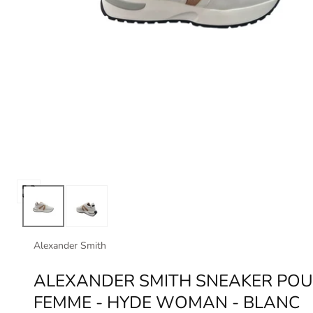
Ouvrir
les
médias
0
Alexander Smith
dans
une
ALEXANDER SMITH SNEAKER PO
fenêtre
FEMME - HYDE WOMAN - BLANC
modale