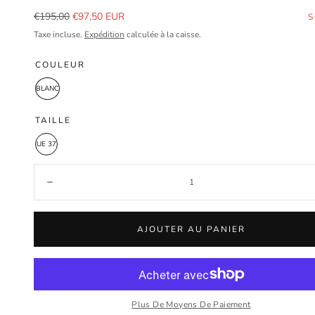
Prix
Prix
€195,00
€97,50 EUR
S
régulier
de
Taxe incluse.
Expédition
calculée à la caisse.
vente
COULEUR
BLANC
TAILLE
UE 37
Quantité:
Diminuer
AJOUTER AU PANIER
Plus De Moyens De Paiement