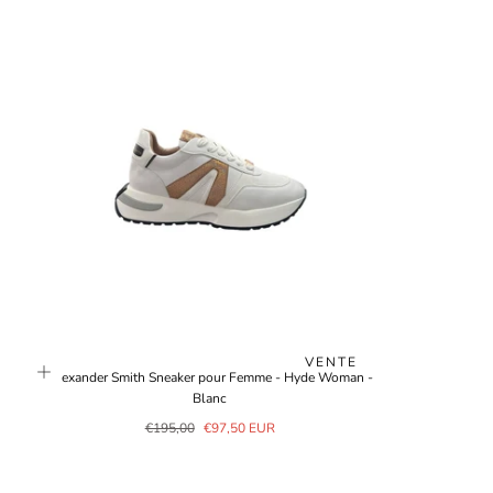
VENTE
Alexander Smith Sneaker pour Femme - Hyde Woman -
Blanc
Prix
Prix
€195,00
€97,50 EUR
régulier
de
vente